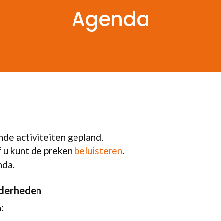
Agenda
nde activiteiten gepland.
 u kunt de preken
beluisteren
.
da.
nderheden
: