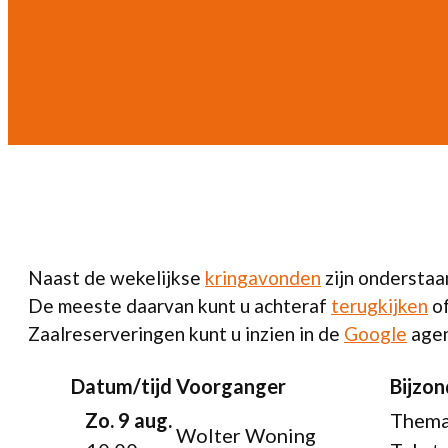
Naast de wekelijkse
kringavonden
zijn onderstaa
De meeste daarvan kunt u achteraf
terugkijken
of
Zaalreserveringen kunt u inzien in de
Google
agen
Datum/tijd
Voorganger
Bijzo
Zo. 9 aug.
Thema
Wolter Woning