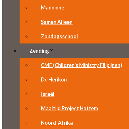
Manninne
Samen Alleen
Zondagsschool
Zending
CMF (Children’s Ministry Filipijnen)
De Herikon
Israël
Maaltijd Project Hattem
Noord-Afrika