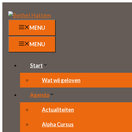
Ga
naar
de
MENU
inhoud
MENU
Start
Wat wij geloven
Agenda
Actualiteiten
Alpha Cursus